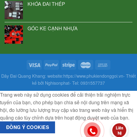
KHÓA ĐAI THÉP
GÓC KE CẠNH NHỰA
Dây Đai Quang Khang: website:https://www.phukiendonggoi.vn- Thiết
kế bởi Nghisonphat- Tel: 0931557737
Trang web này sử dụng cookies để cải thiện trải nghiệm trực
tuyến của bạn, cho phép bạn chia sẻ nội dung trên mạng xã
hội, đo lường lưu lượng truy cập vào trang web này và hiển thị
quảng cáo tùy chỉnh dựa trên hoạt động duyệt web của bạn.
ĐỒNG Ý COOKIES