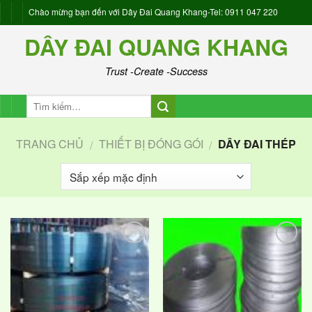
Skip
Chào mừng bạn đến với Dây Đai Quang Khang-Tel: 0911 047 220
to
DÂY ĐAI QUANG KHANG
content
Trust -Create -Success
TRANG CHỦ
THIẾT BỊ ĐÓNG GÓI
DÂY ĐAI THÉP
/
/