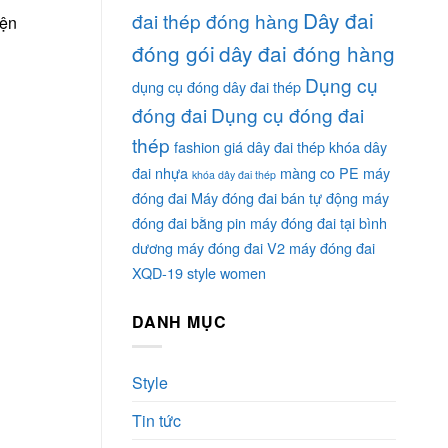
Dây đai
đai thép đóng hàng
iện
đóng gói
dây đai đóng hàng
Dụng cụ
dụng cụ đóng dây đai thép
đóng đai
Dụng cụ đóng đai
thép
fashion
giá dây đai thép
khóa dây
đai nhựa
màng co PE
máy
khóa dây đai thép
đóng đai
Máy đóng đai bán tự động
máy
đóng đai bằng pin
máy đóng đai tại bình
dương
máy đóng đai V2
máy đóng đai
XQD-19
style
women
DANH MỤC
Style
Tin tức