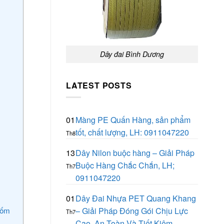
Dây đai Bình Dương
LATEST POSTS
01
Màng PE Quấn Hàng, sản phẩm
tốt, chất lượng, LH: 0911047220
Th8
13
Dây Nilon buộc hàng – Giải Pháp
Buộc Hàng Chắc Chắn, LH;
Th7
0911047220
01
Dây Đai Nhựa PET Quang Khang
 gốm
– Giải Pháp Đóng Gói Chịu Lực
Th7
Cao, An Toàn Và Tiết Kiệm