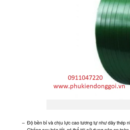
– Độ bền bỉ và chịu lực cao tương tự như dây thép 
– Chống oxy hóa tốt, có thể tái sử dụng nên an toàn 