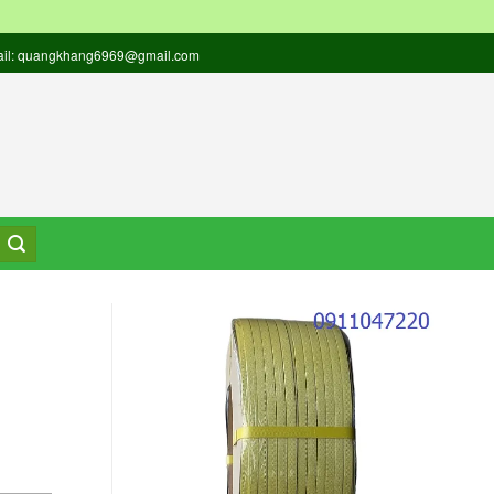
 Email: quangkhang6969@gmail.com