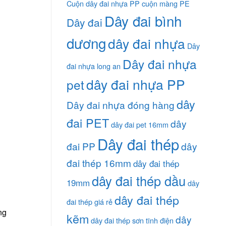
Cuộn dây đai nhựa PP
cuộn màng PE
Dây đai bình
Dây đai
dương
dây đai nhựa
Dây
Dây đai nhựa
đai nhựa long an
dây đai nhựa PP
pet
dây
Dây đai nhựa đóng hàng
đai PET
dây
dây đai pet 16mm
Dây đai thép
đai PP
dây
đai thép 16mm
dây đai thép
dây đai thép dầu
19mm
dây
dây đai thép
đai thép giá rẻ
ng
kẽm
dây
dây đai thép sơn tĩnh điện