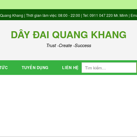
uang Khang | Thời gian làm việc: 08:00 - 22:00 | Tel: 0911 047 220 Mr. Minh |
DÂY ĐAI QUANG KHANG
Trust -Create -Success
 TỨC
TUYỂN DỤNG
LIÊN HỆ