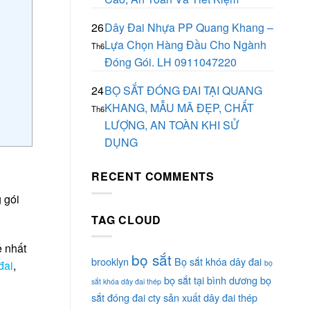
26
Dây Đai Nhựa PP Quang Khang –
Lựa Chọn Hàng Đầu Cho Ngành
Th6
Đóng Gói. LH 0911047220
24
BỌ SẮT ĐÓNG ĐAI TẠI QUANG
KHANG, MẪU MÃ ĐẸP, CHẤT
Th6
LƯỢNG, AN TOÀN KHI SỬ
DỤNG
RECENT COMMENTS
 gói
TAG CLOUD
ẻ nhất
bọ sắt
brooklyn
Bọ sắt khóa dây đai
bọ
đai
,
bọ sắt tại bình dương
bọ
sắt khóa dây đai thép
sắt đóng đai
cty sản xuất dây đai thép