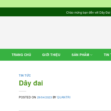
Skip
Chào mừng bạn đến với Dây Đai Q
to
content
TRANG CHỦ
GIỚI THIỆU
SẢN PHẨM
TIN
TIN TỨC
Dây đai
POSTED ON
29/04/2023
BY
QUANTRI