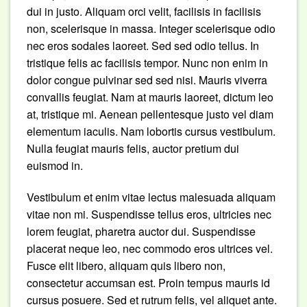
dui in justo. Aliquam orci velit, facilisis in facilisis
non, scelerisque in massa. Integer scelerisque odio
nec eros sodales laoreet. Sed sed odio tellus. In
tristique felis ac facilisis tempor. Nunc non enim in
dolor congue pulvinar sed sed nisi. Mauris viverra
convallis feugiat. Nam at mauris laoreet, dictum leo
at, tristique mi. Aenean pellentesque justo vel diam
elementum iaculis. Nam lobortis cursus vestibulum.
Nulla feugiat mauris felis, auctor pretium dui
euismod in.
Vestibulum et enim vitae lectus malesuada aliquam
vitae non mi. Suspendisse tellus eros, ultricies nec
lorem feugiat, pharetra auctor dui. Suspendisse
placerat neque leo, nec commodo eros ultrices vel.
Fusce elit libero, aliquam quis libero non,
consectetur accumsan est. Proin tempus mauris id
cursus posuere. Sed et rutrum felis, vel aliquet ante.