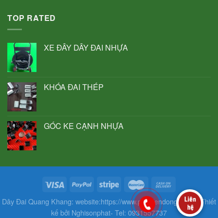
TOP RATED
XE ĐẨY DÂY ĐAI NHỰA
KHÓA ĐAI THÉP
GÓC KE CẠNH NHỰA
Dây Đai Quang Khang: website:https://www.phukiendonggoi.vn- Thiết
kế bởi Nghisonphat- Tel: 0931557737