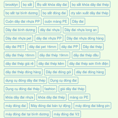
brooklyn
bọ sắt
Bọ sắt khóa dây đai
bọ sắt khóa dây đai thép
bọ sắt tại bình dương
bọ sắt đóng đai
cty sản xuất dây đai thép
Cuộn dây đai nhựa PP
cuộn màng PE
Dây đai
Dây đai bình dương
dây đai nhựa
Dây đai nhựa long an
Dây đai nhựa pet
dây đai nhựa PP
Dây đai nhựa đóng hàng
dây đai PET
dây đai pet 16mm
dây đai PP
Dây đai thép
dây đai thép 16mm
dây đai thép 19mm
dây đai thép dầu
dây đai thép giá rẻ
dây đai thép kẽm
dây đai thép sơn tĩnh điện
dây đai thép đóng hàng
Dây đai đóng gói
dây đai đóng hàng
dụng cụ đóng dây đai thép
Dụng cụ đóng đai
Dụng cụ đóng đai thép
fashion
giá dây đai thép
khóa dây đai nhựa
khóa dây đai thép
màng co PE
máy đóng đai
Máy đóng đai bán tự động
máy đóng đai bằng pin
máy đóng đai tại bình dương
máy đóng đai V2