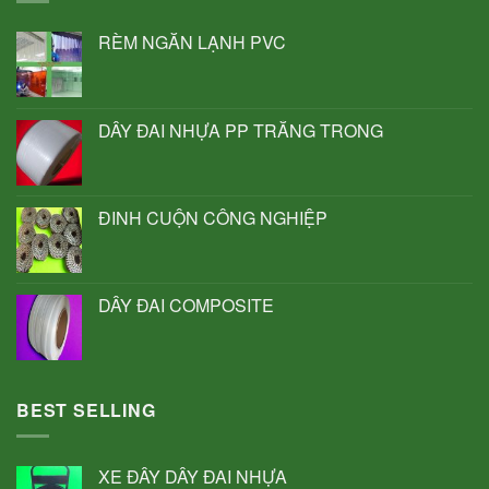
RÈM NGĂN LẠNH PVC
DÂY ĐAI NHỰA PP TRẮNG TRONG
ĐINH CUỘN CÔNG NGHIỆP
DÂY ĐAI COMPOSITE
BEST SELLING
XE ĐẨY DÂY ĐAI NHỰA