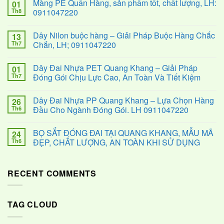
Màng PE Quấn Hàng, sản phẩm tốt, chất lượng, LH:
01
Th8
0911047220
Dây Nilon buộc hàng – Giải Pháp Buộc Hàng Chắc
13
Th7
Chắn, LH; 0911047220
Dây Đai Nhựa PET Quang Khang – Giải Pháp
01
Th7
Đóng Gói Chịu Lực Cao, An Toàn Và Tiết Kiệm
Dây Đai Nhựa PP Quang Khang – Lựa Chọn Hàng
26
Th6
Đầu Cho Ngành Đóng Gói. LH 0911047220
BỌ SẮT ĐÓNG ĐAI TẠI QUANG KHANG, MẪU MÃ
24
Th6
ĐẸP, CHẤT LƯỢNG, AN TOÀN KHI SỬ DỤNG
RECENT COMMENTS
TAG CLOUD