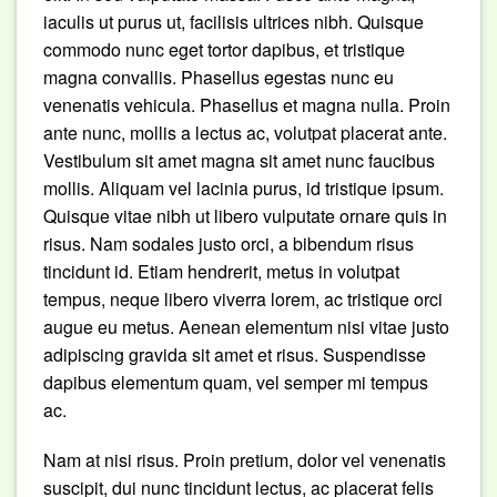
iaculis ut purus ut, facilisis ultrices nibh. Quisque
commodo nunc eget tortor dapibus, et tristique
magna convallis. Phasellus egestas nunc eu
venenatis vehicula. Phasellus et magna nulla. Proin
ante nunc, mollis a lectus ac, volutpat placerat ante.
Vestibulum sit amet magna sit amet nunc faucibus
mollis. Aliquam vel lacinia purus, id tristique ipsum.
Quisque vitae nibh ut libero vulputate ornare quis in
risus. Nam sodales justo orci, a bibendum risus
tincidunt id. Etiam hendrerit, metus in volutpat
tempus, neque libero viverra lorem, ac tristique orci
augue eu metus. Aenean elementum nisi vitae justo
adipiscing gravida sit amet et risus. Suspendisse
dapibus elementum quam, vel semper mi tempus
ac.
Nam at nisi risus. Proin pretium, dolor vel venenatis
suscipit, dui nunc tincidunt lectus, ac placerat felis