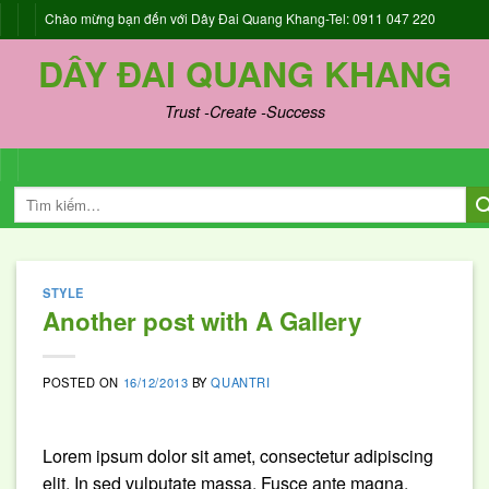
Skip
Chào mừng bạn đến với Dây Đai Quang Khang-Tel: 0911 047 220
to
DÂY ĐAI QUANG KHANG
content
Trust -Create -Success
STYLE
Another post with A Gallery
POSTED ON
16/12/2013
BY
QUANTRI
Lorem ipsum dolor sit amet, consectetur adipiscing
elit. In sed vulputate massa. Fusce ante magna,